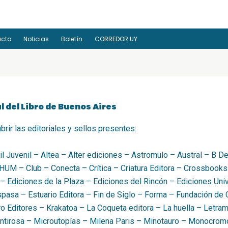
acto
Noticias
Boletín
CORREDOR.UY
l del Libro de Buenos Aires
rir las editoriales y sellos presentes:
il Juvenil – Altea – Alter ediciones – Astromulo – Austral – B D
HUM – Club – Conecta – Crítica – Criatura Editora – Crossbook
– Ediciones de la Plaza – Ediciones del Rincón – Ediciones Unive
pasa – Estuario Editora – Fin de Siglo – Forma – Fundación de C
gro Editores – Krakatoa – La Coqueta editora – La huella – Letra
entirosa – Microutopías – Milena Paris – Minotauro – Monocro