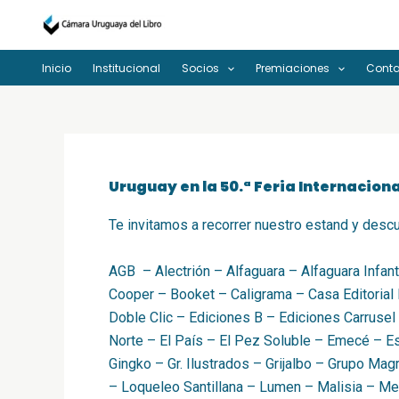
Ir
al
contenido
Inicio
Institucional
Socios
Premiaciones
Cont
Uruguay en la 50.ª Feria Internaciona
Te invitamos a recorrer nuestro estand y descub
AGB – Alectrión – Alfaguara – Alfaguara Infant
Cooper – Booket – Caligrama – Casa Editorial 
Doble Clic – Ediciones B – Ediciones Carrusel 
Norte – El País – El Pez Soluble – Emecé – Es
Gingko – Gr. Ilustrados – Grijalbo – Grupo Ma
– Loqueleo Santillana – Lumen – Malisia – M