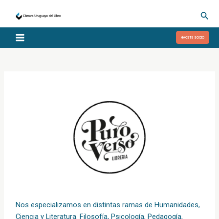
Ir
Busc
al
contenido
HACETE SOCIO
Nos especializamos en distintas ramas de Humanidades,
Ciencia y Literatura. Filosofía, Psicología, Pedagogía,