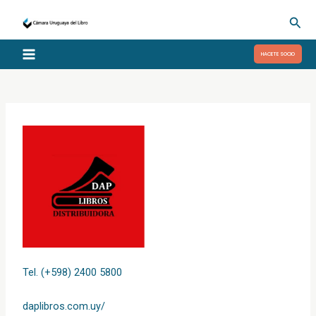
Ir
Busc
al
contenido
HACETE SOCIO
Tel. (+598) 2400 5800
daplibros.com.uy/