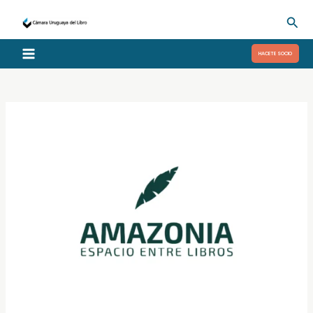
Ir
Busc
al
contenido
HACETE SOCIO