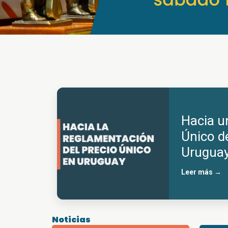
Hacia u
Único de
Urugua
Leer más →
Noticias